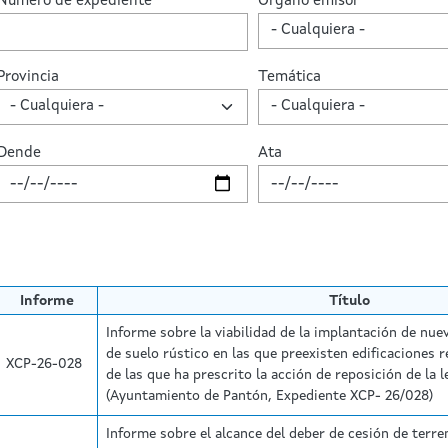
Número de expediente
Órgano emisor
Provincia
Temática
Dende
Ata
Fecha
Fecha
Informe
Título
Informe sobre la viabilidad de la implantación de nue
de suelo rústico en las que preexisten edificaciones 
XCP-26-028
de las que ha prescrito la acción de reposición de la l
(Ayuntamiento de Pantón, Expediente XCP- 26/028)
Informe sobre el alcance del deber de cesión de terre