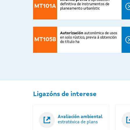
definitiva de instrumentos de
MT101A
planeamento urbanístic
Autorización
autonómica de usos
en solo rústico, previa á obtención
MT105B
do título ha
Ligazóns de interese
Avaliación ambiental
estratéxica de plans