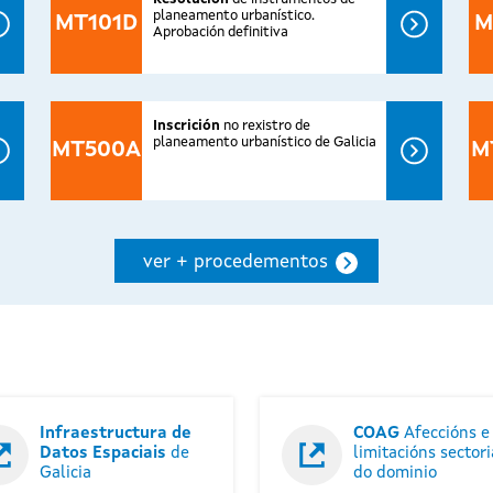
planeamento urbanístico.
MT101D
M
Aprobación definitiva
Inscrición
no rexistro de
planeamento urbanístico de Galicia
MT500A
M
ver + procedementos
Infraestructura de
COAG
Afeccións e
Datos Espaciais
de
limitacións sectori
Galicia
do dominio