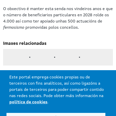
O obxectivo é manter esta senda nos vindeiros anos e que
o número de beneficiarios particulares en 2028 rolde os
4.000 así como ter apoiado unhas 500 actuacións de
fermosismo
promovidas polos concellos.
Imaxes relacionadas
Este portal emprega cookies propias ou de
terceiros con fins analíticos, así como ligazóns a
portais de terceiros para poder compartir contido
nas redes sociais. Pode obter máis información na
Xunta de Galicia. Información mantida e publicada na internet pola Xunta
de Galicia.
política de cookies
.
Atención á cidadanía
Accesibilidade