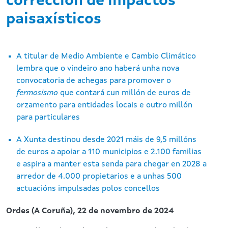
corrección de impactos
1
de
paisaxísticos
4
A titular de Medio Ambiente e Cambio Climático
lembra que o vindeiro ano haberá unha nova
convocatoria de achegas para promover o
fermosismo
que contará cun millón de euros de
orzamento para entidades locais e outro millón
para particulares
A Xunta destinou desde 2021 máis de 9,5 millóns
de euros a apoiar a 110 municipios e 2.100 familias
e aspira a manter esta senda para chegar en 2028 a
arredor de 4.000 propietarios e a unhas 500
actuacións impulsadas polos concellos
Ordes (A Coruña), 22 de novembro de 2024