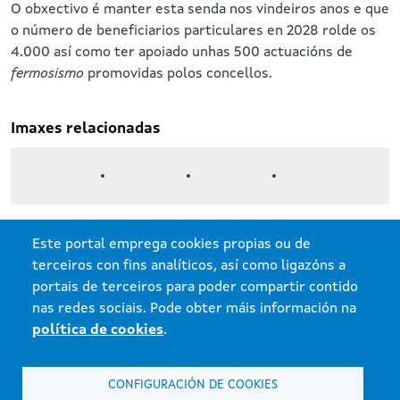
O obxectivo é manter esta senda nos vindeiros anos e que
o número de beneficiarios particulares en 2028 rolde os
4.000 así como ter apoiado unhas 500 actuacións de
fermosismo
promovidas polos concellos.
Imaxes relacionadas
Este portal emprega cookies propias ou de
terceiros con fins analíticos, así como ligazóns a
portais de terceiros para poder compartir contido
nas redes sociais. Pode obter máis información na
Xunta de Galicia. Información mantida e publicada na internet pola Xunta
de Galicia.
política de cookies
.
Atención á cidadanía
Accesibilidade
CONFIGURACIÓN DE COOKIES